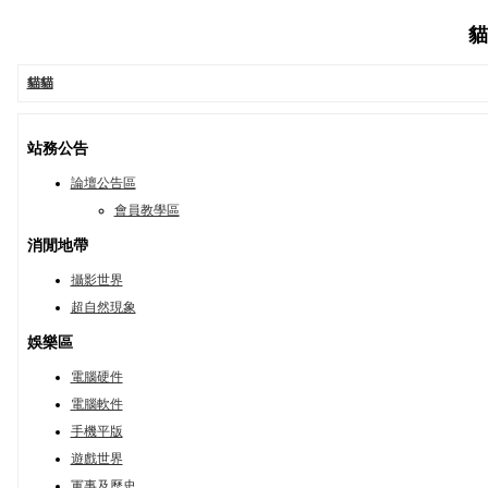
貓
貓貓
站務公告
論壇公告區
會員教學區
消閒地帶
攝影世界
超自然現象
娛樂區
電腦硬件
電腦軟件
手機平版
遊戲世界
軍事及歷史