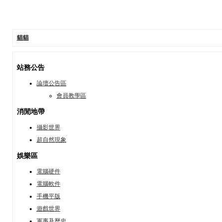
貓貓
站務公告
論壇公告區
會員教學區
消閒地帶
攝影世界
超自然現象
娛樂區
電腦硬件
電腦軟件
手機平版
遊戲世界
軍事及歷史