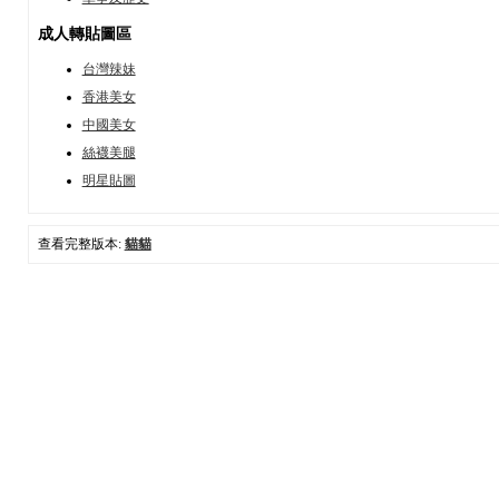
成人轉貼圖區
台灣辣妹
香港美女
中國美女
絲襪美腿
明星貼圖
查看完整版本:
貓貓