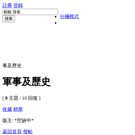
註冊
登錄
分欄模式
搜索
事及歷史
軍事及歷史
[
9
主題 / 10 回復 ]
收藏
精華
版主: *空缺中*
返回首頁
發帖