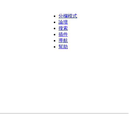
分欄模式
論壇
搜索
插件
導航
幫助