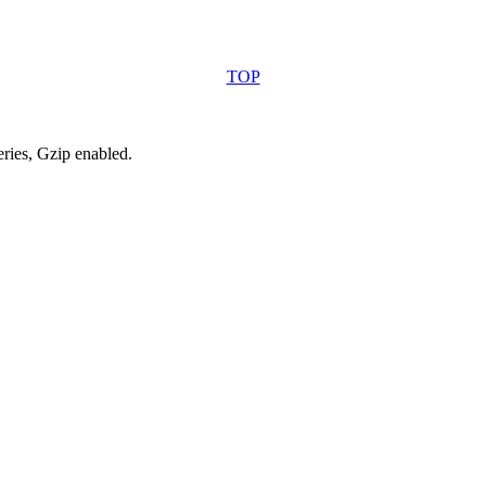
TOP
eries, Gzip enabled
.