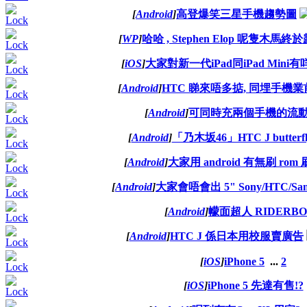
[
Android
]
高登爆笑三星手機趨勢圖
[
WP
]
哈哈 , Stephen Elop 呢隻木
[
iOS
]
大家對新一代iPad同iPad Mini
[
Android
]
HTC 睇來唔多掂, 同埋手機
[
Android
]
可同時充兩個手機的流
[
Android
]
「乃木坂46」HTC J butterf
[
Android
]
大家用 android 有無刷 rom 刷 
[
Android
]
大家會唔會出 5" Sony/HTC/Sa
[
Android
]
幪面超人 RIDERBO
[
Android
]
HTC J 係日本用校服賣廣告
[
iOS
]
iPhone 5
...
2
[
iOS
]
iPhone 5 先達有售!?