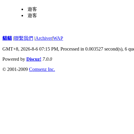
遊客
遊客
貓貓
|
聯繫我們
|
Archiver
|
WAP
GMT+8, 2026-8-6 07:15 PM,
Processed in 0.003527 second(s), 6 qu
Powered by
Discuz!
7.0.0
© 2001-2009
Comsenz Inc.