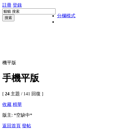
註冊
登錄
分欄模式
搜索
機平版
手機平版
[
24
主題 / 141 回復 ]
收藏
精華
版主: *空缺中*
返回首頁
發帖