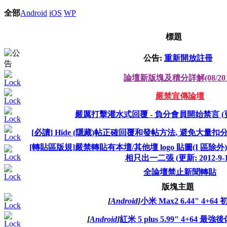
全部
Android
iOS
WP
標題
公告:
重新開放註冊
論壇新版塊及積分詳解(08/201
嚴禁宣傳論壇
嚴厲打擊灌水式回覆 - 負分會員開始禁言 (更新: 
[必讀] Hide (隱藏)帖正確回覆和發帖方法, 避免大量扣分或 ban 
[轉貼區版規]嚴禁轉貼有本壇/其他壇 logo 貼圖(I 區除外)
相只出一二張 (更新: 2012-9-1
全論壇禁止新聞轉貼
版塊主題
[
Android
]
小米 Max2 6.44" 4+6
[
Android
]
紅米 5 plus 5.99" 4+64 