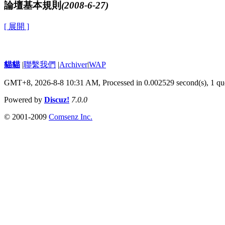
論壇基本規則
(2008-6-27)
[ 展開 ]
貓貓
|
聯繫我們
|
Archiver
|
WAP
GMT+8, 2026-8-8 10:31 AM,
Processed in 0.002529 second(s), 1 qu
Powered by
Discuz!
7.0.0
© 2001-2009
Comsenz Inc.