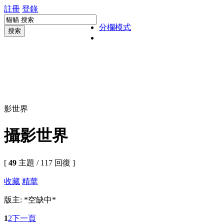
註冊
登錄
分欄模式
搜索
影世界
攝影世界
[
49
主題 / 117 回復 ]
收藏
精華
版主: *空缺中*
1
2
下一頁