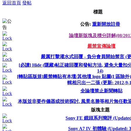
返回首頁
發帖
標題
公告:
重新開放註冊
論壇新版塊及積分詳解(08/2012
嚴禁宣傳論壇
嚴厲打擊灌水式回覆 - 負分會員開始禁言 (更新: 2
[必讀] Hide (隱藏)帖正確回覆和發帖方法, 避免大量扣分或 ban
14)
[轉貼區版規]嚴禁轉貼有本壇/其他壇 logo 貼圖(I 區除外)
輯相只出一二張 (更新: 2012-9-1
全論壇禁止新聞轉貼
本版並非要作儀器或技術探討. 風景名勝等相片無任歡迎,
版塊主題
Sony FE 鏡頭系列簡評 (Updated
Sony A7 IV 初體驗 (Updated: 3