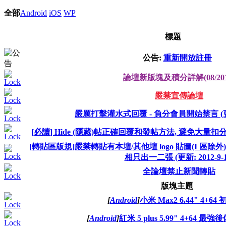
全部
Android
iOS
WP
標題
公告:
重新開放註冊
論壇新版塊及積分詳解(08/201
嚴禁宣傳論壇
嚴厲打擊灌水式回覆 - 負分會員開始禁言 (更新: 
[必讀] Hide (隱藏)帖正確回覆和發帖方法, 避免大量扣分或 ban 
[轉貼區版規]嚴禁轉貼有本壇/其他壇 logo 貼圖(I 區除外)
相只出一二張 (更新: 2012-9-1
全論壇禁止新聞轉貼
版塊主題
[
Android
]
小米 Max2 6.44" 4+6
[
Android
]
紅米 5 plus 5.99" 4+64 