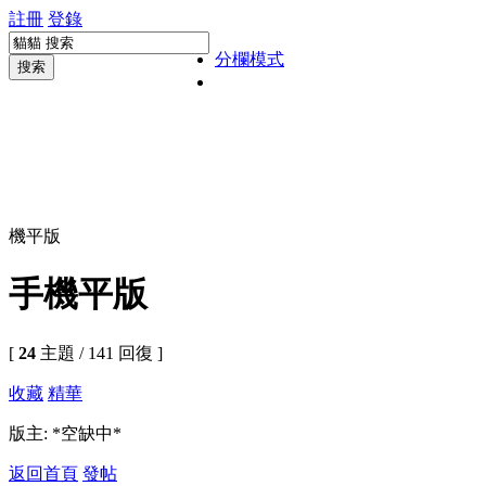
註冊
登錄
分欄模式
搜索
機平版
手機平版
[
24
主題 / 141 回復 ]
收藏
精華
版主: *空缺中*
返回首頁
發帖