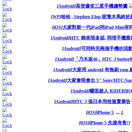
[
Android
]
高登爆笑三星手機趨勢圖
[
WP
]
哈哈 , Stephen Elop 呢隻木
[
iOS
]
大家對新一代iPad同iPad Mini
[
Android
]
HTC 睇來唔多掂, 同埋手機
[
Android
]
可同時充兩個手機的流
[
Android
]
「乃木坂46」HTC J butterf
[
Android
]
大家用 android 有無刷 rom 刷 
[
Android
]
大家會唔會出 5" Sony/HTC/Sa
[
Android
]
幪面超人 RIDERBO
[
Android
]
HTC J 係日本用校服賣廣告
[
iOS
]
iPhone 5
...
2
[
iOS
]
iPhone 5 先達有售!?