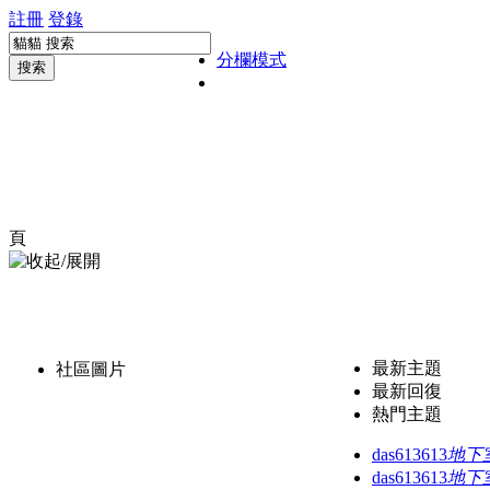
註冊
登錄
分欄模式
搜索
頁
最新主題
社區圖片
最新回復
熱門主題
das613613
地下
das613613
地下