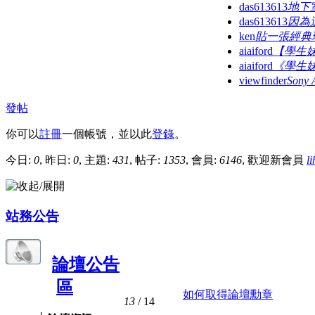
das613613
地下
das613613
因為
ken
貼一張經典
aiaiford
【學生
aiaiford
《學生
viewfinder
Sony 
發帖
你可以
註冊
一個帳號，並以此
登錄
。
今日:
0
, 昨日:
0
, 主題:
431
, 帖子:
1353
, 會員:
6146
, 歡迎新會員
l
站務公告
論壇公告
區
如何取得論壇勳章
13
/ 14