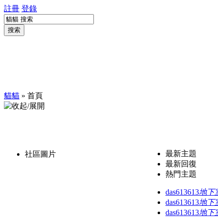
註冊
登錄
搜索
貓貓
» 首頁
最新主題
社區圖片
最新回復
熱門主題
das613613
地下
das613613
地下
das613613
地下