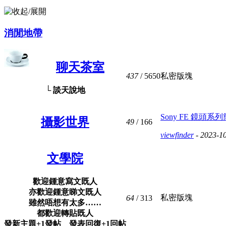
消閒地帶
聊天茶室
437
/ 5650
私密版塊
└ 談天說地
Sony FE 鏡頭系列簡評 
攝影世界
49
/ 166
viewfinder
- 2023-1
文學院
歡迎鍾意寫文既人
亦歡迎鍾意睇文既人
私密版塊
64
/ 313
雖然唔想有太多……
都歡迎轉貼既人
發新主題+1發帖 發表回復+1回帖