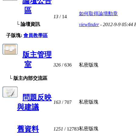
論壇公告
區
如何取得論壇勳章
13
/ 14
└ 論壇資訊
viewfinder
- 2012-9-9 05:44
子版塊:
會員教學區
版主管理
室
326
/ 636
私密版塊
└ 版主內部交流區
問題反映
私密版塊
163
/ 707
與建議
舊資料
私密版塊
1251
/ 12783