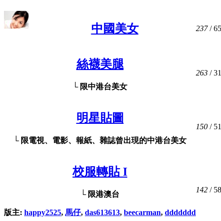
中國美女
237
/ 6
絲襪美腿
263
/ 3
└ 限中港台美女
明星貼圖
150
/ 5
└ 限電視、電影、報紙、雜誌曾出現的中港台美女
校服轉貼 I
142
/ 5
└ 限港澳台
版主:
happy2525
,
馬仔
,
das613613
,
beecarman
,
ddddddd