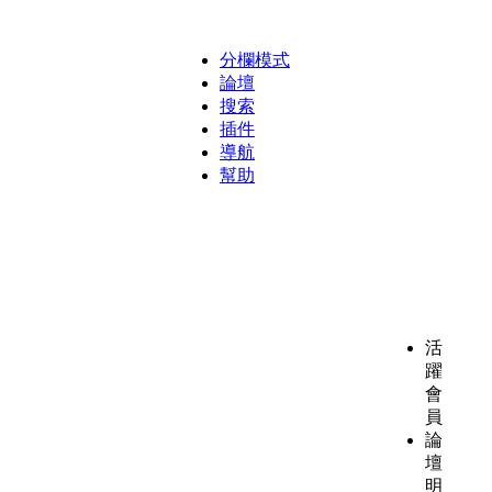
分欄模式
論壇
搜索
插件
導航
幫助
活
躍
會
員
論
壇
明