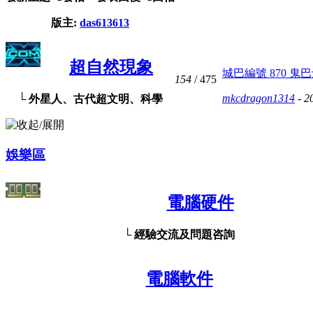
版主:
das613613
超自然現象
城巴編號 870 鬼巴
154
/ 475
mkcdragon1314
- 2
└ 外星人、古代超文明、科學
娛樂區
電腦硬件
└ 經驗交流及問題咨詢
電腦軟件