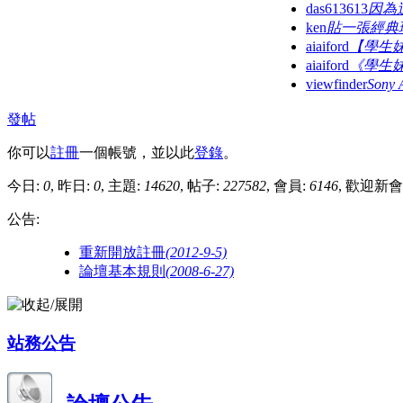
das613613
因為
ken
貼一張經典
aiaiford
【學生
aiaiford
《學生
viewfinder
Sony 
發帖
你可以
註冊
一個帳號，並以此
登錄
。
今日:
0
, 昨日:
0
, 主題:
14620
, 帖子:
227582
, 會員:
6146
, 歡迎新
公告:
重新開放註冊
(2012-9-5)
論壇基本規則
(2008-6-27)
站務公告