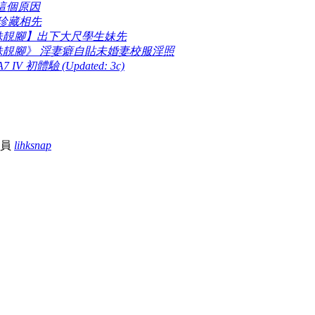
這個原因
珍藏相先
妹靚腳】出下大尺學生妹先
妹靚腳》 淫妻癖自貼未婚妻校服淫照
A7 IV 初體驗 (Updated: 3c)
會員
lihksnap