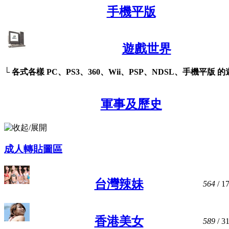
手機平版
遊戲世界
└ 各式各樣 PC、PS3、360、Wii、PSP、NDSL、手機平版 
軍事及歷史
成人轉貼圖區
台灣辣妹
564
/ 1
香港美女
589
/ 3