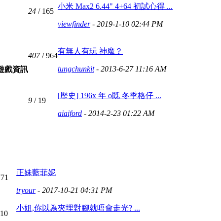
小米 Max2 6.44" 4+64 初試心得 ...
24
/ 165
viewfinder
- 2019-1-10 02:44 PM
有無人有玩 神魔？
407
/ 964
tungchunkit
- 2013-6-27 11:16 AM
的遊戲資訊
[歷史] 196x 年 o既 冬季格仔 ...
9
/ 19
aiaiford
- 2014-2-23 01:22 AM
正妹藍菲妮
771
tryour
- 2017-10-21 04:31 PM
小姐,你以為夾埋對腳就唔會走光? ...
110